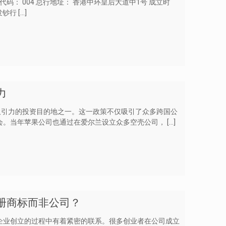
KH 银行代码： 004 总行地址： 香港中环皇后大道中1号 成立时
发钞行
[…]
力
具吸引力的投资目的地之一。这一政策不仅吸引了众多跨国公
会。当年苹果公司也通过在爱尔兰设立众多空壳公司，
[…]
册商标而非公司？
企业创立的过程中有着紧密的联系。很多创业者在公司成立