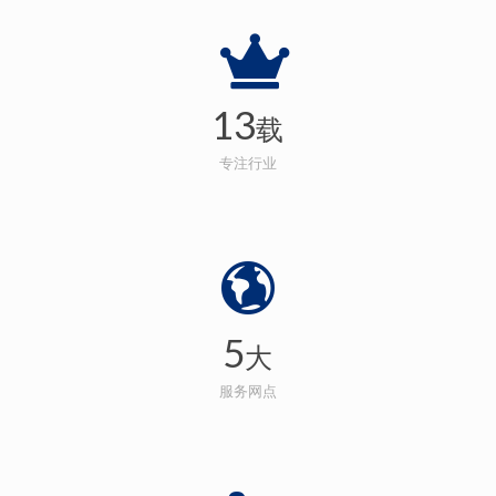
13
载
专注行业
5
大
服务网点