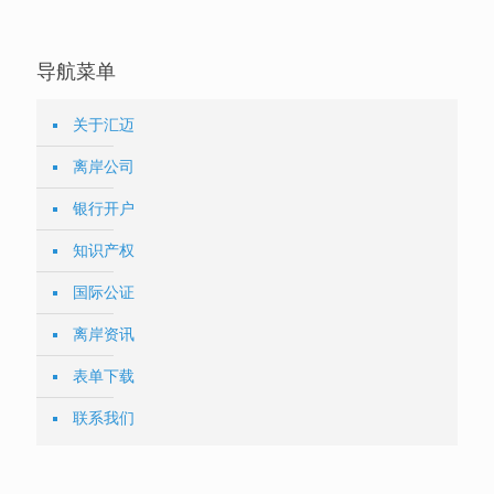
导航菜单
关于汇迈
离岸公司
银行开户
知识产权
国际公证
离岸资讯
表单下载
联系我们